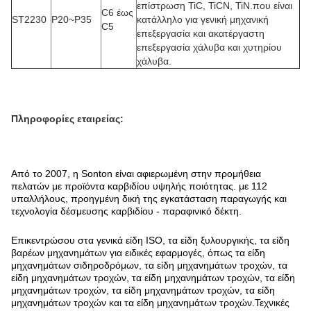
επίστρωση TiC, TiCN, TiN.που είναι
C6 έως
ST2230
P20~P35
κατάλληλο για γενική μηχανική
C5
επεξεργασία και ακατέργαστη
επεξεργασία χάλυβα και χυτηρίου
χάλυβα.
Πληροφορίες εταιρείας:
Από το 2007, η Sonton είναι αφιερωμένη στην προμήθεια
πελατών με προϊόντα καρβιδίου υψηλής ποιότητας. με 112
υπαλλήλους, προηγμένη δική της εγκατάσταση παραγωγής και
τεχνολογία δέσμευσης καρβιδίου - παραφινικό δέκτη.
Επικεντρώσου στα γενικά είδη ISO, τα είδη ξυλουργικής, τα είδη
βαρέων μηχανημάτων για ειδικές εφαρμογές, όπως τα είδη
μηχανημάτων σιδηροδρόμων, τα είδη μηχανημάτων τροχών, τα
είδη μηχανημάτων τροχών, τα είδη μηχανημάτων τροχών, τα είδη
μηχανημάτων τροχών, τα είδη μηχανημάτων τροχών, τα είδη
μηχανημάτων τροχών και τα είδη μηχανημάτων τροχών.Τεχνικές