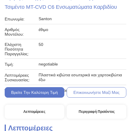
Τσιμέντο MT-CVD C6 Ενσωματώματα Καρβιδίου
Santon
Επωνυμία:
Αριθμός
έθιμο
Μοντέλου:
Ελάχιστη
50
Ποσότητα
Παραγγελίας:
negotiable
Τιμή:
Πλαστικά κιβώτια εσωτερικά και χαρτοκιβώτια
Λεπτομέρειες
έξω
Συσκευασίας:
L/C, T/T, Western Union
Όροι Πληρωμής:
Βρείτε Την Καλύτερη Τιμή
Επικοινωνήστε Μαζί Μας
Λεπτομέρειες
Περιγραφή Προϊόντος
Λεπτομέρειες