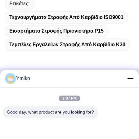
Ετικέτες:
Τεχνουργήματα Στροφής Από Καρβίδιο ISO9001
Εισαρτήματα Στροφής Πριονιστήρα P15
Τεμπέλες Εργαλείων Στροφής Από Καρβίδιο K30
Ymiko
Γρήγορη επικοινωνία
Διεύθυνση
9:07 PM
Αρ. 2618, 4ος δρόμος Konggang, Ζώνη Οικονομικής
Good day, what product are you looking for?
Ανάπτυξης Αεροδρομίου Νοτιοδυτικά, Πόλη Chengdu,
Sichuan, Λ.Δ. Κίνας.
Τηλεφώνημα