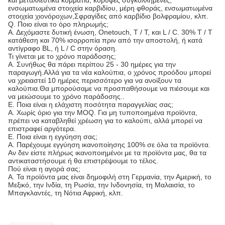
ενσωματωμένα στοιχεία καρβιδίου, μέρη φθοράς, ενσωματωμένα
στοιχεία χιονόροχων,Σφραγίδες από καρβίδιο βολφραμίου, κλπ.
Q. Ποιο είναι το όρο πληρωμής;
Α. Δεχόμαστε δυτική ένωση, Onetouch, T / T, και L / C. 30% T / T
κατάθεση και 70% ισορροπία πριν από την αποστολή, ή κατά
αντίγραφο BL, ή L / C στην όραση.
Τι γίνεται με το χρόνο παράδοσης;
Α. Συνήθως θα πάρει περίπου 25 - 30 ημέρες για την
παραγωγή.Αλλά για τα νέα καλούπια, ο χρόνος προόδου μπορεί
να χρειαστεί 10 ημέρες περισσότερο για να ανοίξουν τα
καλούπια.Θα μπορούσαμε να προσπαθήσουμε να πιέσουμε και
να μειώσουμε το χρόνο παράδοσης..
Ε. Ποια είναι η ελάχιστη ποσότητα παραγγελίας σας;
Α. Χωρίς όριο για την MOQ. Για μη τυποποιημένα προϊόντα,
πρέπει να καταβληθεί χρέωση για το καλούπι, αλλά μπορεί να
επιστραφεί αργότερα.
Ε. Ποια είναι η εγγύηση σας;
Α. Παρέχουμε εγγύηση ικανοποίησης 100% σε όλα τα προϊόντα.
Αν δεν είστε πλήρως ικανοποιημένοι με τα προϊόντα μας, θα τα
αντικαταστήσουμε ή θα επιστρέψουμε το τέλος.
Πού είναι η αγορά σας;
Α. Τα προϊόντα μας είναι δημοφιλή στη Γερμανία, την Αμερική, το
Μεξικό, την Ινδία, τη Ρωσία, την Ινδονησία, τη Μαλαισία, το
Μπαγκλαντές, τη Νότια Αφρική, κλπ.