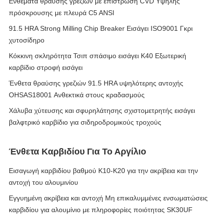
Ενθέματα θραύσης γρεζιών με επίστρωση CVD Υψηλής
πρόσκρουσης με πλευρά C5 ANSI
91.5 HRA Strong Milling Chip Breaker Εισάγει ISO9001 Γκρι
χυτοσίδηρο
Κόκκινη σκληρότητα Τσιπ σπάσιμο εισάγει K40 Εξωτερική
καρβίδιο στροφή εισάγει
Ένθετα θραύσης γρεζιών 91.5 HRA υψηλότερης αντοχής
OHSAS18001 Ανθεκτικά στους κραδασμούς
Χάλυβα χύτευσης και σφυρηλάτησης σχιστομετρητής εισάγει
βαλφτρικό καρβίδιο για σιδηροδρομικούς τροχούς
Ένθετα Καρβιδίου Για Το Αργίλιο
Εισαγωγή καρβιδίου βαθμού K10-K20 για την ακρίβεια και την
αντοχή του αλουμινίου
Εγγυημένη ακρίβεια και αντοχή Μη επικαλυμμένες ενσωματώσεις
καρβιδίου για αλουμίνιο με πληροφορίες ποιότητας SK30UF