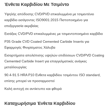
Ένθετα Καρβιδίου Με Τσιμέντο
Υψηλής απόδοσης CVD/PVD επικαλυμμένα με τσιμεντένιο
καρβίδιο εισάγοντες ISO9001:2015 Πιστοποιημένο για
επεξεργασία ακριβείας
Εισάξεις CVD/PVD επικαλυμμένες με τσιμεντοποιημένο καρβίδιο
P35 Grade CVD Coated Cemented Carbide Inserts για
Εφαρμογές Φινιρίσματος Χάλυβα
Εισαρτήματα απολέπισης υψηλών επιδόσεων CVD/PVD Coating
Cemented Carbide Insert για επαγγελματικές ανάγκες
μεταλλουργίας
90.4-91.5 HRA P10 Ενθετα καρβιδίου τσιμέντου ISO standard,
επίσης μπορεί να προσαρμοστεί
Καλή αντοχή σε αντίκτυπο και φθορά
Καταχωρήσιμα Ένθετα Καρβιδίου