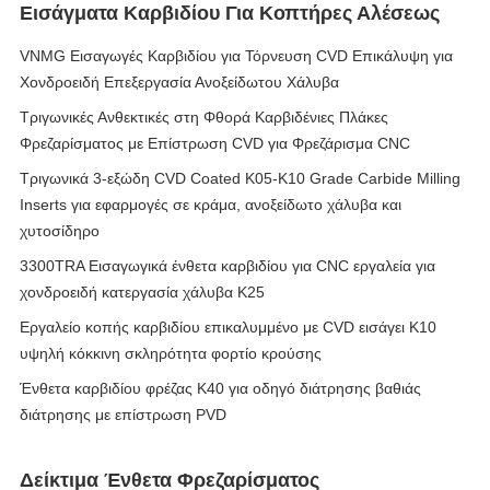
Εισάγματα Καρβιδίου Για Κοπτήρες Αλέσεως
VNMG Εισαγωγές Καρβιδίου για Τόρνευση CVD Επικάλυψη για
Χονδροειδή Επεξεργασία Ανοξείδωτου Χάλυβα
Τριγωνικές Ανθεκτικές στη Φθορά Καρβιδένιες Πλάκες
Φρεζαρίσματος με Επίστρωση CVD για Φρεζάρισμα CNC
Τριγωνικά 3-εξώδη CVD Coated K05-K10 Grade Carbide Milling
Inserts για εφαρμογές σε κράμα, ανοξείδωτο χάλυβα και
χυτοσίδηρο
3300TRA Εισαγωγικά ένθετα καρβιδίου για CNC εργαλεία για
χονδροειδή κατεργασία χάλυβα K25
Εργαλείο κοπής καρβιδίου επικαλυμμένο με CVD εισάγει K10
υψηλή κόκκινη σκληρότητα φορτίο κρούσης
Ένθετα καρβιδίου φρέζας K40 για οδηγό διάτρησης βαθιάς
διάτρησης με επίστρωση PVD
Δείκτιμα Ένθετα Φρεζαρίσματος