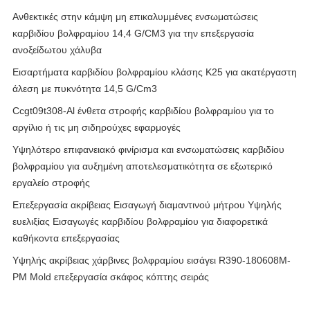
Ανθεκτικές στην κάμψη μη επικαλυμμένες ενσωματώσεις
καρβιδίου βολφραμίου 14,4 G/CM3 για την επεξεργασία
ανοξείδωτου χάλυβα
Εισαρτήματα καρβιδίου βολφραμίου κλάσης K25 για ακατέργαστη
άλεση με πυκνότητα 14,5 G/Cm3
Ccgt09t308-Al ένθετα στροφής καρβιδίου βολφραμίου για το
αργίλιο ή τις μη σιδηρούχες εφαρμογές
Υψηλότερο επιφανειακό φινίρισμα και ενσωματώσεις καρβιδίου
βολφραμίου για αυξημένη αποτελεσματικότητα σε εξωτερικό
εργαλείο στροφής
Επεξεργασία ακρίβειας Εισαγωγή διαμαντινού μήτρου Υψηλής
ευελιξίας Εισαγωγές καρβιδίου βολφραμίου για διαφορετικά
καθήκοντα επεξεργασίας
Υψηλής ακρίβειας χάρβινες βολφραμίου εισάγει R390-180608M-
PM Mold επεξεργασία σκάφος κόπτης σειράς