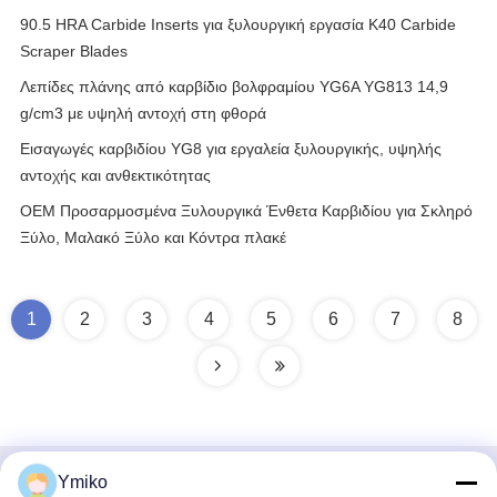
90.5 HRA Carbide Inserts για ξυλουργική εργασία K40 Carbide
Scraper Blades
Λεπίδες πλάνης από καρβίδιο βολφραμίου YG6A YG813 14,9
g/cm3 με υψηλή αντοχή στη φθορά
Εισαγωγές καρβιδίου YG8 για εργαλεία ξυλουργικής, υψηλής
αντοχής και ανθεκτικότητας
OEM Προσαρμοσμένα Ξυλουργικά Ένθετα Καρβιδίου για Σκληρό
Ξύλο, Μαλακό Ξύλο και Κόντρα πλακέ
1
2
3
4
5
6
7
8
Ymiko