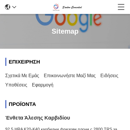
Sitemap
ΕΠΙΧΕΊΡΗΣΗ
Σχετικά Με Εμάς
Επικοινωνήστε Μαζί Μας
Ειδήσεις
Υποθέσεις
Εφαρμογή
ΠΡΟΪΌΝΤΑ
Ένθετα Άλεσης Καρβιδίου
92.5 HRA K20-K40 карбидни фрезови плочи с 2800 TRS за