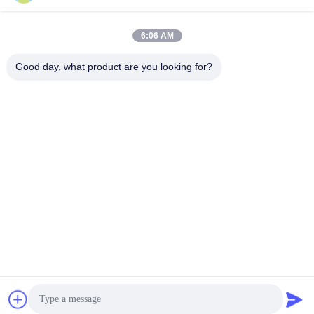
Γρήγορη επικοινωνία
Διεύθυνση
6:06 AM
Αρ. 2618, 4ος δρόμος Konggang, Ζώνη Οικονομικής
Good day, what product are you looking for?
Ανάπτυξης Αεροδρομίου Νοτιοδυτικά, Πόλη Chengdu,
Sichuan, Λ.Δ. Κίνας.
Τηλεφώνημα
86-28-85739522
Ηλεκτρονικό
sales_1@santoncc.com
Πολιτική απορρήτου
|
Sitemap
| Κίνα Καλό Ποιότητα Ένθετα
άλεσης καρβιδίου Προμηθευτής. 2021-2026 Chengdu Santon
Cemented Carbide Co., Ltd Όλα. Όλα τα δικαιώματα
διατηρούνται.