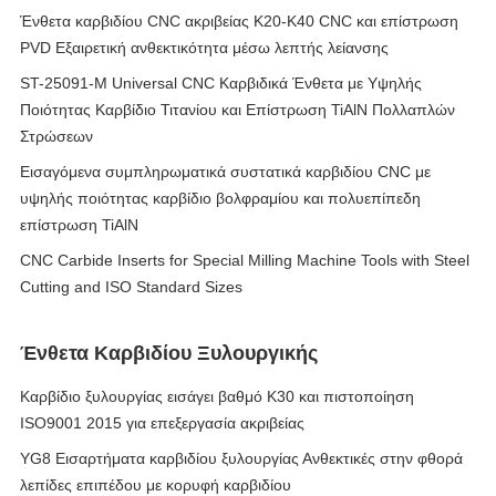
Ένθετα καρβιδίου CNC ακριβείας K20-K40 CNC και επίστρωση
PVD Εξαιρετική ανθεκτικότητα μέσω λεπτής λείανσης
ST-25091-M Universal CNC Καρβιδικά Ένθετα με Υψηλής
Ποιότητας Καρβίδιο Τιτανίου και Επίστρωση TiAlN Πολλαπλών
Στρώσεων
Εισαγόμενα συμπληρωματικά συστατικά καρβιδίου CNC με
υψηλής ποιότητας καρβίδιο βολφραμίου και πολυεπίπεδη
επίστρωση TiAlN
CNC Carbide Inserts for Special Milling Machine Tools with Steel
Cutting and ISO Standard Sizes
Ένθετα Καρβιδίου Ξυλουργικής
Καρβίδιο ξυλουργίας εισάγει βαθμό K30 και πιστοποίηση
ISO9001 2015 για επεξεργασία ακριβείας
YG8 Εισαρτήματα καρβιδίου ξυλουργίας Ανθεκτικές στην φθορά
λεπίδες επιπέδου με κορυφή καρβιδίου