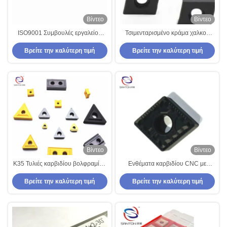
Βίντεο
Βίντεο
ISO9001 Συμβουλές εργαλείου
Τσιμενταρισμένο κράμα χαλκού
στροφής καρβιδίου K30
επεξεργασίας ακρών εργαλείων
Βρείτε την καλύτερη τιμή
Βρείτε την καλύτερη τιμή
Επεξεργασία κράματος χαλκού
στροφής καρβιδίου ενθέτων
καρβιδίου K30
Βίντεο
Βίντεο
Κ35 Τυλιές καρβιδίου βολφραμίου
Ενθέματα καρβιδίου CNC με
91,5 HRA
επίστρωση CVD για ένθετα
Βρείτε την καλύτερη τιμή
Βρείτε την καλύτερη τιμή
εργαλείων διάτρησης και
τόρνευσης