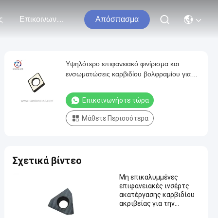
ς
Επικοινωνήστε Μαζί Μας
Απόσπασμα
Υψηλότερο επιφανειακό φινίρισμα και
ενσωματώσεις καρβιδίου βολφραμίου για
αυξημένη αποτελεσματικότητα σε εξωτερικό
εργαλείο στροφής
Επικοινωνήστε τώρα
Μάθετε Περισσότερα
Σχετικά βίντεο
Μη επικαλυμμένες
επιφανειακές ινσέρτς
ακατέργασης καρβιδίου
ακριβείας για την
ακατέργαση δομής