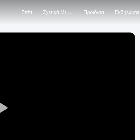
Σπίτι
Σχετικά Με Εμάς
Προϊόντα
Εκδηλώσει
Play
Video