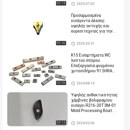
κράματος
Ένθετα άλεσης καρβιδίου
00:18
2025-07-02
Προσαρμοσμένα
εισάγοντα άλεσης
υψηλής αντοχής και
ευρεσιτεχνίας για την
επεξεργασία χάλυβα
υψηλού μαγγανίου και
Δείκτιμα ένθετα φρεζαρίσμα
00:42
2025-03-31
ανοξείδωτου χάλυβα
τος
Κ15 Εισαρτήματα WC
λεπτού σπόρου
Επεξεργασία ψυγμένου
χυτοσιδήρου 91.5HRA
Εισαρτήματα χύτευσης
καρβιδίων
Ένθετα άλεσης καρβιδίου
00:06
2024-08-15
Υψηλής ανθεκτικότητας
χάρβινες βολφραμίου
εισάγει R216-20T3M-01
Mold Processing Boat
Cutter Series
Ένθετα καρβιδίου βολφραμί
00:15
2024-02-06
ου