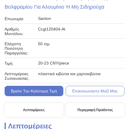
Βολφραμίου Για Αλουμίνιο Ή Μη Σιδηρούχα
Santon
Επωνυμία:
Αριθμός
Ccgt120404-Al
Μοντέλου:
Ελάχιστη
50 τεμ
Ποσότητα
Παραγγελίας:
20-23 CNY/piece
Τιμή:
Λεπτομέρειες
πλαστικά κιβώτια και χαρτοκιβώτια
Συσκευασίας:
T/T
Όροι Πληρωμής:
Βρείτε Την Καλύτερη Τιμή
Επικοινωνήστε Μαζί Μας
Λεπτομέρειες
Περιγραφή Προϊόντος
Λεπτομέρειες