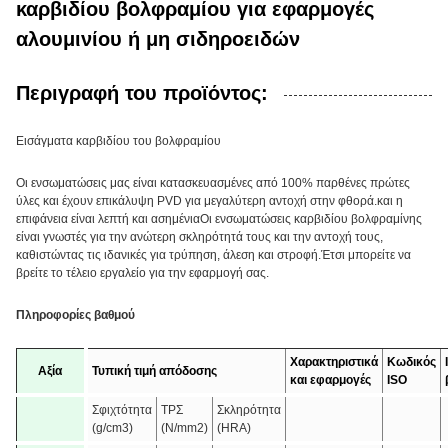
καρβιδίου βολφραμίου για εφαρμογές
αλουμινίου ή μη σιδηροειδών
Περιγραφή του προϊόντος:
Εισάγματα καρβιδίου του βολφραμίου
Οι ενσωματώσεις μας είναι κατασκευασμένες από 100% παρθένες πρώτες
ύλες και έχουν επικάλυψη PVD για μεγαλύτερη αντοχή στην φθορά.και η
επιφάνεια είναι λεπτή και ασημένιαΟι ενσωματώσεις καρβιδίου βολφραμίνης
είναι γνωστές για την ανώτερη σκληρότητά τους και την αντοχή τους,
καθιστώντας τις ιδανικές για τρύπηση, άλεση και στροφή.Έτσι μπορείτε να
βρείτε το τέλειο εργαλείο για την εφαρμογή σας.
Πληροφορίες βαθμού
Χαρακτηριστικά
Κωδικός
Αξία
Τυπική τιμή απόδοσης
και εφαρμογές
ISO
Σφιχτότητα
ΤΡΣ
Σκληρότητα
(g/cm3)
(N/mm2)
(HRA)