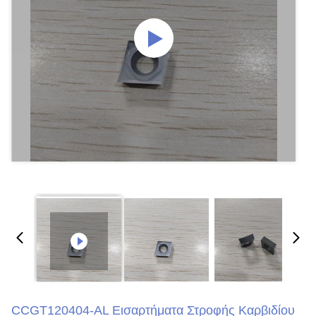
CCGT120404-AL Εισαρτήματα Στροφής Καρβιδίου