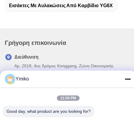
Εισάκτες Με Αυλακώσεις Από Καρβίδιο YG6X
Γρήγορη επικοινωνία
Διεύθυνση
Αρ. 2618, 4ος δρόμος Konggang, Ζώνη Οικονομικής
Ανάπτυξης Αεροδρομίου Νοτιοδυτικά, Πόλη Chengdu,
Ymiko
Sichuan, Λ.Δ. Κίνας.
Τηλεφώνημα
11:50 PM
86-28-85739522
Ηλεκτρονικό
Good day, what product are you looking for?
sales_1@santoncc.com