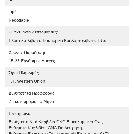
Τιμή:
Negotiable
Συσκευασία Λεπτομέρειες:
Πλαστικά Κιβώτια Εσωτερικά Και Χαρτοκιβώτια Έξω
Χρόνος Παράδοσης:
15-25 Εργάσιμες Ημέρες
Όροι Πληρωμής:
T/T, Western Union
Δυνατότητα Προσφοράς:
2 Εκατομμύρια Το Μήνα
Επισημαίνω:
Εισάγματα Από Καρβίδιο CNC Επικαλυμμένα Cvd
, 
Ενθέματα Καρβιδίου CNC Για Διάτρηση
, 
Ενθέματα Εργαλείων Τόρνευσης Με Επίστρωση CVD