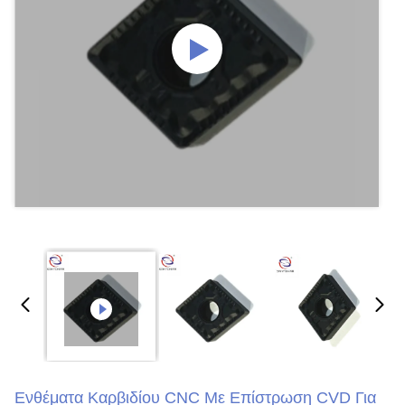
Ενθέματα Καρβιδίου CNC Με Επίστρωση CVD Για