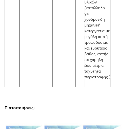
υλικών
(κατάλληλο
για
χονδροειδή
μηχανική
κατεργασία με
μεγάλη κοπή
τροφοδοσίας
και ευρύτερο
βάθος κοπής
σε χαμηλή
έως μέτρια
ταχύτητα
περιστροφής.)
Πιστοποιήσεις: