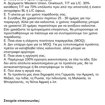
A. Δεχόμαστε Western Union, Onetouch, T/T και L/C. 30%
κατάθεση T/T και 70% υπόλοιπο πριν από την αποστολή ή έναντι
αντιγράφου BL ή L/C όψεως.
Ε. Τι γίνεται με τον χρόνο παράδοσής σας;
A. Συνήθως θα χρειαστούν περίπου 25 - 30 ημέρες για την
παραγωγή. Αλλά για νέα καλούπια, ο χρόνος παράδοσης μπορεί
να χρειαστεί 10 ημέρες περισσότερο για να ανοίξουν καλούπια.
Εάν χρειάζεστε τα εμπορεύματα επειγόντως, θα μπορούσαμε να
προσπαθήσουμε να πιέσουμε και να συντομεύσουμε τον χρόνο
παράδοσης.
Ε. Ποια είναι η ελάχιστη ποσότητα παραγγελίας (MOQ);
A. Δεν υπάρχει όριο για το MOQ. Για μη τυποποιημένα προϊόντα,
πρέπει να καταβληθεί τέλος καλουπιού, αλλά μπορεί να
επιστραφεί αργότερα.
Ε. Ποια είναι η εγγύησή σας;
A. Παρέχουμε 100% εγγύηση ικανοποίησης σε όλα τα είδη. Εάν
δεν είστε απόλυτα ικανοποιημένοι με τα προϊόντα μας, θα τα
αντικαταστήσουμε ή θα επιστρέψουμε το τέλος.
Ε. Πού είναι η αγορά σας;
A. Τα προϊόντα μας είναι δημοφιλή στη Γερμανία, την Αμερική, το
Μεξικό, την Ινδία, τη Ρωσία, την Ινδονησία, τη Μαλαισία, το
Μπαγκλαντές, τη Νότια Αφρική κ.λπ.
Στοιχεία επικοινωνίας: