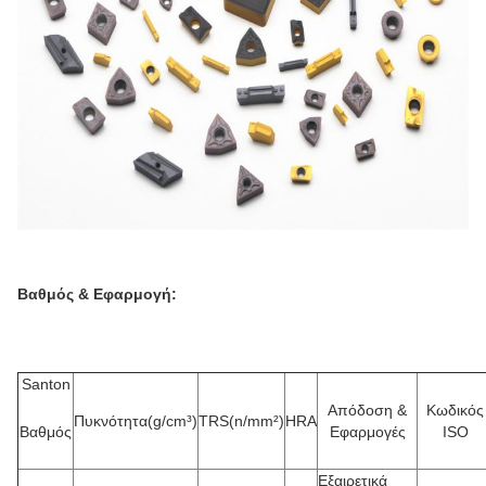
Βαθμός & Εφαρμογή:
Santon
Απόδοση &
Κωδικός
Πυκνότητα(g/cm³)
TRS(n/mm²)
HRA
Βαθμός
Εφαρμογές
ISO
Εξαιρετικά