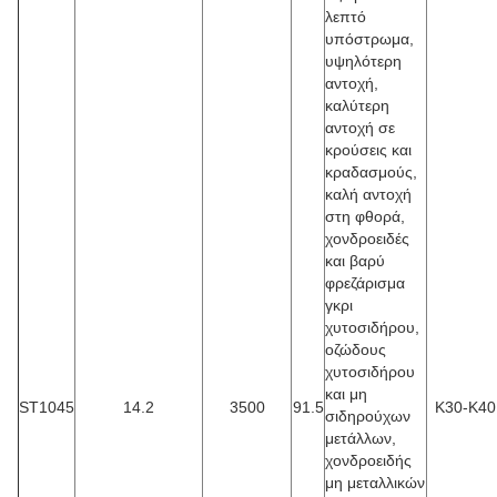
λεπτό
υπόστρωμα,
υψηλότερη
αντοχή,
καλύτερη
αντοχή σε
κρούσεις και
κραδασμούς,
καλή αντοχή
στη φθορά,
χονδροειδές
και βαρύ
φρεζάρισμα
γκρι
χυτοσιδήρου,
οζώδους
χυτοσιδήρου
και μη
ST1045
14.2
3500
91.5
K30-K40
σιδηρούχων
μετάλλων,
χονδροειδής
μη μεταλλικών