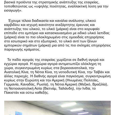
βασικά προϊόντα της στρατηγικής ανάπτυξης της εταιρείας,
τοποθετώντας ως «υψηλής ποιότητας, εναλλακτική λύση για την
εισαγωγή».
Έχουμε τέλεια διαδικασία και κανάλια ανάλυσης υλικού
καρβιδίου και ισχυρή ικανότητα ανεξάρτητης έρευνας και
ανάπτυξης του υλικού, το υλικό (μάρκα) είναι στο κορυφαίο
επίπεδο στο εμπόριο και κατασκευασμένο με ειδικό υλικό λεπίδας
(μάρκα) είναι το πιο ολοκληρωμένο στις ομοειδείς επιχειρήσεις
στο εσωτερικό και στο εξωτερικό, το υλικό αντί των ξένων
εμπορικών σημάτων (μάρκα) μια από τις πιο σκληρές επιχειρήσεις
παραγωγής κράματος.
Το πεδίο αγοράς της εταιρείας χωρίζεται σε διεθνή αγορά και
εγχώρια αγορά. Η εγχώρια αγορά αντιμετωπίζει ολόκληρη τη
χώρα, συγκεντρωμένη κυρίως στα βορειοανατολικά, την
Ανατολική Κίνα, τη Νότια Κίνα, τη νοτιοδυτική Κίνα, την Ταϊβάν και
άλλες περιοχές. Η διεθνής αγορά είναι παγκόσμια, συγκεντρωμένη
κυρίως στην Ευρώπη και την Αμερική (Ηνωμένες Πολιτείες,
Γερμανία, Καναδάς, Ρωσία), τη Νότια Αμερική (Μεξικό, Βραζιλία),
τη Νοτιοανατολική Ασία (Βιετνάμ, Ταϊλάνδη), την Ινδία, το
Πακιστάν και ούτω καθεξής.