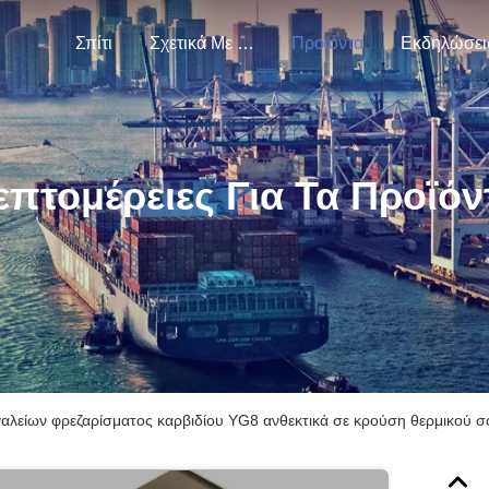
Σπίτι
Σχετικά Με Εμάς
Προϊόντα
Εκδηλώσει
επτομέρειες Για Τα Προϊόν
αλείων φρεζαρίσματος καρβιδίου YG8 ανθεκτικά σε κρούση θερμικού σ