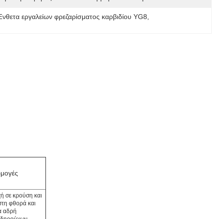
Ένθετα εργαλείων φρεζαρίσματος καρβιδίου YG8
, 
μογές
ή σε κρούση και
στη φθορά και
α αδρή