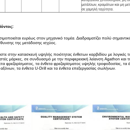
κατεργασία χυτοσιδήρων, μη 
μετάλλων, κραμάτων και μη με
σε χαμηλή ταχύτητα.
ϊόντος:
ιμοποιείται ευρέως στον μηχανικό τομέα. Διαδραματίζει πολύ σημαντι
ύθυνσης της μετάδοσης ισχύος.
ε στην κατασκευή υψηλής ποιότητας ένθετων καρβιδίου με λογικές τι
τές μάρκες, σε συνδυασμό με την περιφερειακή λείανση Agathon και τ
ετα φρεζαρίσματος, τα ένθετα φρεζαρίσματος υψηλής τροφοδοσίας, τα έ
ξόνων, τα ένθετα U-Drill και τα ένθετα επεξεργασίας σωλήνων.