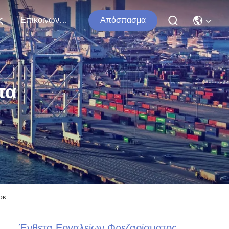
ς
Επικοινωνήστε Μαζί Μας
Απόσπασμα
τα
οκ
Ένθετα Εργαλείων Φρεζαρίσματος