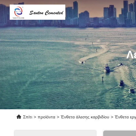
Λ
Σπίτι
>
προϊόντα
>
Ένθετα άλεσης καρβιδίου
>
Ένθετα εργ