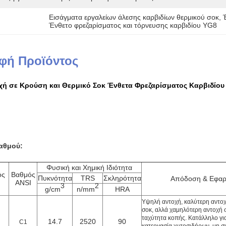
Εισάγματα εργαλείων άλεσης καρβιδίων θερμικού σοκ
, 
Ένθετο φρεζαρίσματος και τόρνευσης καρβιδίου YG8
φή Προϊόντος
οχή σε Κρούση και Θερμικό Σοκ Ένθετα Φρεζαρίσματος Καρβιδίου
αθμού:
Φυσική και Χημική Ιδιότητα
ός
Βαθμός
Πυκνότητα
TRS
Σκληρότητα
Απόδοση & Εφαρ
ANSI
3
2
g/cm
n/mm
HRA
Υψηλή αντοχή, καλύτερη αντοχ
σοκ, αλλά χαμηλότερη αντοχή 
ταχύτητα κοπής. Κατάλληλο γι
14.7
2520
90
C1