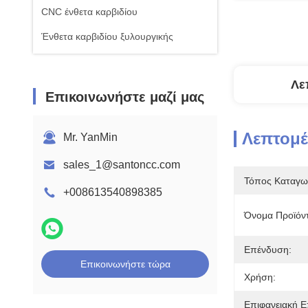
CNC ένθετα καρβιδίου
Ένθετα καρβιδίου ξυλουργικής
Λε
Επικοινωνήστε μαζί μας
Λεπτομέ
Mr. YanMin
sales_1@santoncc.com
Τόπος Καταγω
+008613540898385
Όνομα Προϊόν
Επένδυση:
Επικοινωνήστε τώρα
Χρήση:
Επιφανειακή Ε