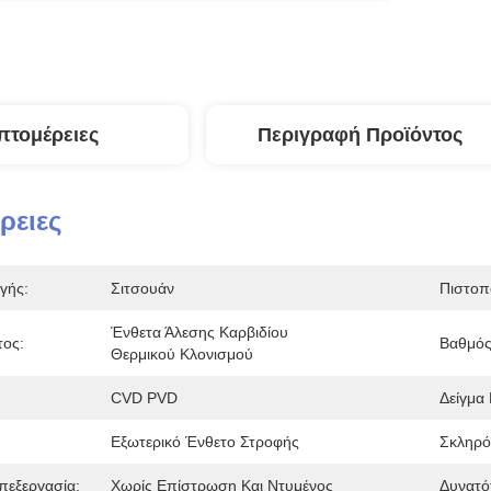
πτομέρειες
Περιγραφή Προϊόντος
ρειες
γής:
Σιτσουάν
Πιστοπ
Ένθετα Άλεσης Καρβιδίου 
τος:
Βαθμός
Θερμικού Κλονισμού
CVD PVD
Δείγμα 
Εξωτερικό Ένθετο Στροφής
Σκληρό
πεξεργασία:
Χωρίς Επίστρωση Και Ντυμένος
Δυνατό