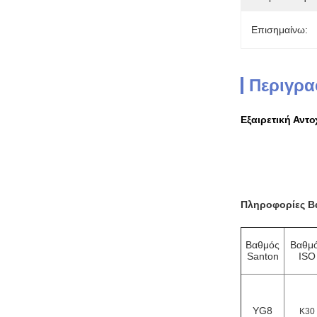
Επισημαίνω:
Περιγρα
Εξαιρετική Αντ
Πληροφορίες Β
Βαθμός
Βαθμ
Santon
ISO
YG8
K30