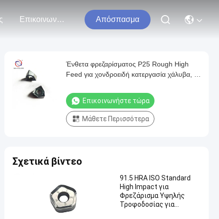
ς
Επικοινωνήστε Μαζί Μας
Απόσπασμα
Ένθετα φρεζαρίσματος P25 Rough High
Feed για χονδροειδή κατεργασία χάλυβα, με
επίστρωση CVD
Επικοινωνήστε τώρα
Μάθετε Περισσότερα
Σχετικά βίντεο
91.5 HRA ISO Standard
High Impact για
Φρεζάρισμα Υψηλής
Τροφοδοσίας για
Ακατέργαστη Τόρνα και