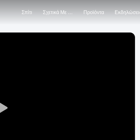
Σπίτι
Σχετικά Με Εμάς
Προϊόντα
Εκδηλώσει
Play
Video