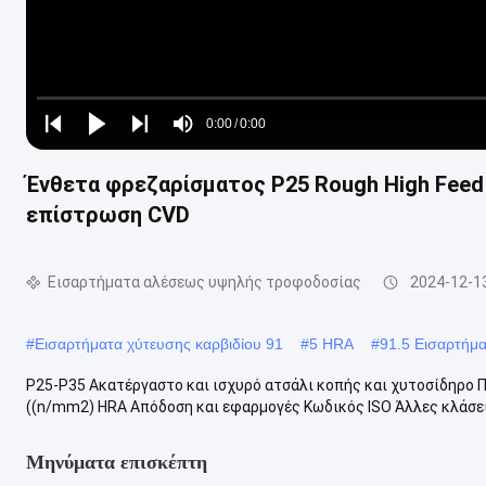
Loaded
:
0%
0:00
/
0:00
Play
Play
Play
Mute
Current
Duration
next
next
Ένθετα φρεζαρίσματος P25 Rough High Feed 
Time
επίστρωση CVD
Εισαρτήματα αλέσεως υψηλής τροφοδοσίας
2024-12-1
#
Εισαρτήματα χύτευσης καρβιδίου 91
#
5 HRA
#
91.5 Εισαρτήμ
P25-P35 Ακατέργαστο και ισχυρό ατσάλι κοπής και χυτοσίδηρο 
((n/mm2) HRA Απόδοση και εφαρμογές Κωδικός ISO Άλλες κλάσεις
Μηνύματα επισκέπτη