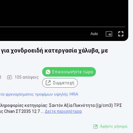
Auto
Picture-
Fullscre
in-
Picture
για χονδροειδή κατεργασία χάλυβα, με
Επικοινωνήστε τώρα
3
105 απόψεις
Συμμετοχή
ατα φρεναρίσματος τροφίμων υψηλής HRA
Πληροφορίες κατηγορίας: Σαντόν Αξία Πυκνότητα ((g/cm3) ΤΡΣ
 Chian ΣΤ2035 12.7 ...
Δείτε περισσότερα
Αφήστε μήνυμα.